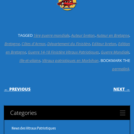
TAGGED
1ère guerre mondiale
,
Auteur breton
,
Auteur en Bretagne
,
Bretagne
,
Côtes d'Armor
,
Département du Finistère
,
Editeur breton
,
Edition
en Bretagne
,
Guerre 14-18 Finistère Vitraux Patriotiques
,
Guerre Mondiale
,
Ille-et-vilaine
,
Vitraux patriotiques en Morbihan
. BOOKMARK THE
permalink
.
POST NAVIGATION
← PREVIOUS
NEXT →
Categories
News des Vitraux Patriotiques